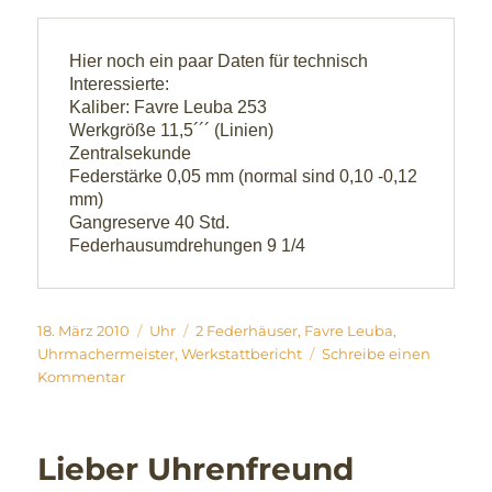
Hier noch ein paar Daten für technisch 
Interessierte: 

Kaliber: Favre Leuba 253 

Werkgröße 11,5´´´ (Linien) 

Zentralsekunde 

Federstärke 0,05 mm (normal sind 0,10 -0,12 
mm) 

Gangreserve 40 Std. 

Federhausumdrehungen 9 1/4 
Veröffentlicht
Kategorien
Schlagwörter
18. März 2010
Uhr
2 Federhäuser
,
Favre Leuba
,
am
Uhrmachermeister
,
Werkstattbericht
Schreibe einen
zu
Kommentar
Ein
Uhrwerk
mit
Lieber Uhrenfreund
2
Federhäusern