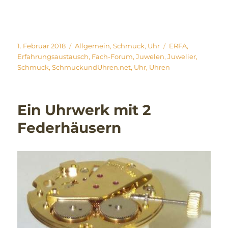
Veröffentlicht
Kategorien
Schlagwörter
1. Februar 2018
Allgemein
,
Schmuck
,
Uhr
ERFA
,
am
Erfahrungsaustausch
,
Fach-Forum
,
Juwelen
,
Juwelier
,
Schmuck
,
SchmuckundUhren.net
,
Uhr
,
Uhren
Ein Uhrwerk mit 2
Federhäusern