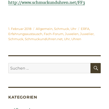
http://www.schmuckunduhren.net/FF3
Veröffentlicht
Kategorien
Schlagwörter
1. Februar 2018
Allgemein
,
Schmuck
,
Uhr
ERFA
,
am
Erfahrungsaustausch
,
Fach-Forum
,
Juwelen
,
Juwelier
,
Schmuck
,
SchmuckundUhren.net
,
Uhr
,
Uhren
SU
Suchen
nach:
KATEGORIEN