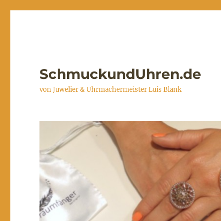
SchmuckundUhren.de
von Juwelier & Uhrmachermeister Luis Blank