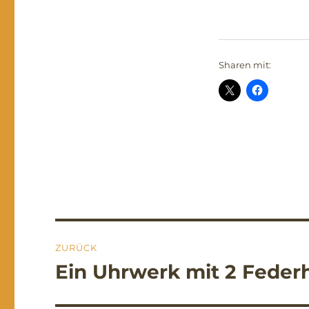
Sharen mit:
Beitragsnavigation
ZURÜCK
Ein Uhrwerk mit 2 Feder
Vorheriger
Beitrag: