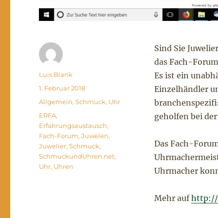
Sind Sie Juweli
das Fach-Forum
Autor
Luis Blank
Es ist ein unabh
Veröffentlicht
1. Februar 2018
Einzelhändler u
am
Kategorien
Allgemein
,
Schmuck
,
Uhr
branchenspezifi
Schlagwörter
ERFA
,
geholfen bei der
Erfahrungsaustausch
,
Fach-Forum
,
Juwelen
,
Das Fach-Forum
Juwelier
,
Schmuck
,
SchmuckundUhren.net
,
Uhrmachermeiste
Uhr
,
Uhren
Uhrmacher konnt
Mehr auf
http: