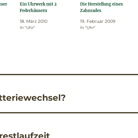
iner
Ein Uhrwerk mit 2
Die Herstellung eines
Federhäusern
Zahnrades
18. März 2010
19. Februar 2009
In "Uhr"
In "Uhr"
tteriewechsel?
restlaufzeit