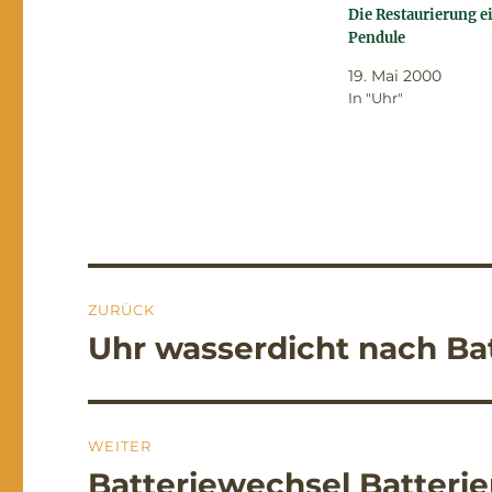
Die Restaurierung e
Pendule
19. Mai 2000
In "Uhr"
Beitragsnavigation
ZURÜCK
Uhr wasserdicht nach Ba
Vorheriger
Beitrag:
WEITER
Batteriewechsel Batterie
Nächster