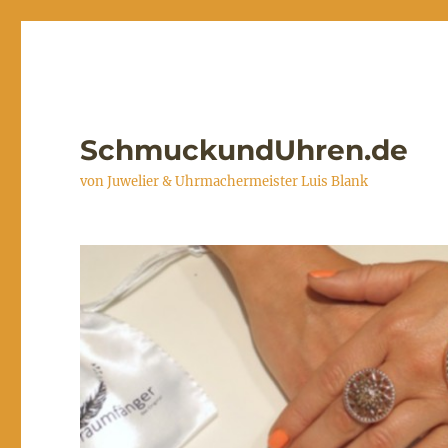
SchmuckundUhren.de
von Juwelier & Uhrmachermeister Luis Blank