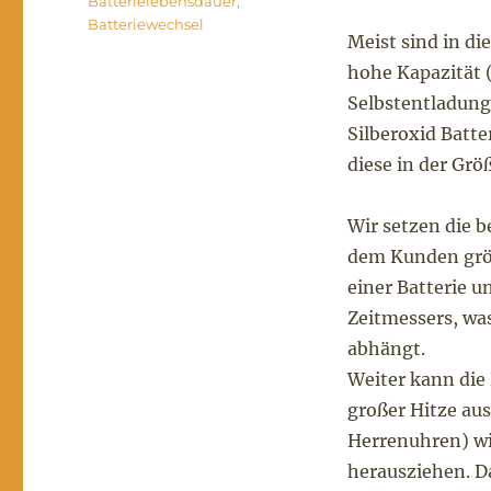
Batterielebensdauer
,
Batteriewechsel
Meist sind in di
hohe Kapazität 
Selbstentladung
Silberoxid Batte
diese in der Gr
Wir setzen die b
dem Kunden größ
einer Batterie 
Zeitmessers, wa
abhängt.
Weiter kann die 
großer Hitze aus
Herrenuhren) wi
herausziehen. Da