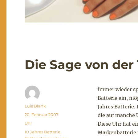
Die Sage von der 
Immer wieder sp
Batterie ein, mög
Autor
Luis Blank
Jahres Batterie
Veröffentlicht
20. Februar 2007
die auf manche U
am
Kategorien
Uhr
Diese Uhr hat ei
Schlagwörter
10 Jahres Batterie
,
Markenbatterie 