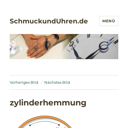
SchmuckundUhren.de
MENÜ
Vorheriges Bild
Nächstes Bild
zylinderhemmung