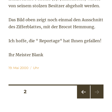
von seinem stolzen Besitzer abgeholt werden.
Das Bild oben zeigt noch einmal den Ausschnitt
des Zifferblattes, mit der Brocot Hemmung.
Ich hoffe, die “ Reportage“ hat Ihnen gefallen!
Ihr Meister Blank
Veröffentlicht
Kategorien
19. Mai 2000
Uhr
am
Seitennummerierung
SEITE
2
VOR
der
HERI
GE