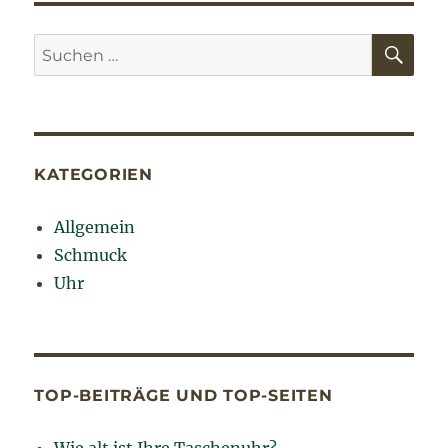
Beiträge
SEIT
E
SU
Suchen
nach:
KATEGORIEN
Allgemein
Schmuck
Uhr
TOP-BEITRÄGE UND TOP-SEITEN
Wie alt ist Ihre Taschenuhr?