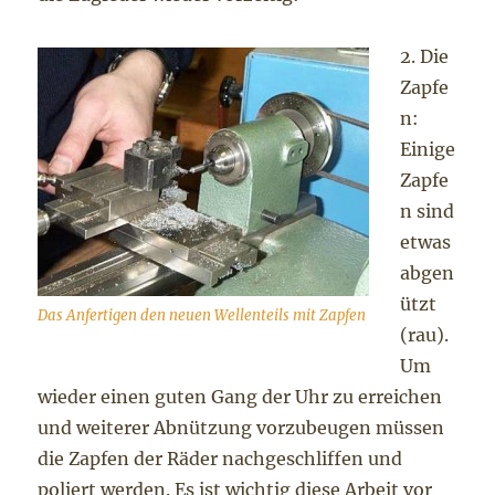
2. Die
Zapfe
n:
Einige
Zapfe
n sind
etwas
abgen
ützt
Das Anfertigen den neuen Wellenteils mit Zapfen
(rau).
Um
wieder einen guten Gang der Uhr zu erreichen
und weiterer Abnützung vorzubeugen müssen
die Zapfen der Räder nachgeschliffen und
poliert werden. Es ist wichtig diese Arbeit vor