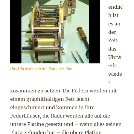
endlic
h ist
es an
der
Zeit
das
Uhrw
erk
Das Uhrwerk von der Seite gesehen
wiede
r
zusammen zu setzen. Die Federn werden mit
einem graphithaltigen Fett leicht
eingeschmiert und kommen in ihre
Federhäuser, die Räder werden alle auf die
untere Platine gesetzt und – wenn alles seinen
Platz gefunden hat – die obere Platine