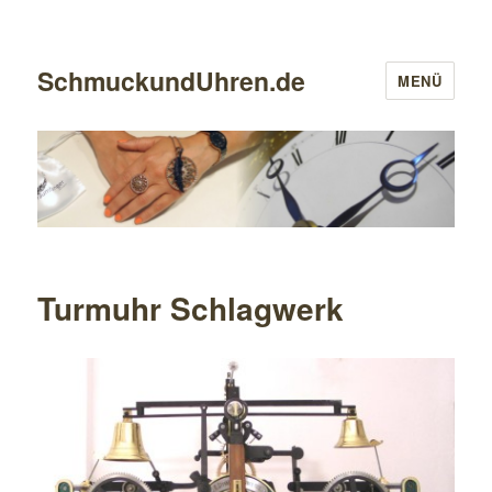
SchmuckundUhren.de
MENÜ
Turmuhr Schlagwerk