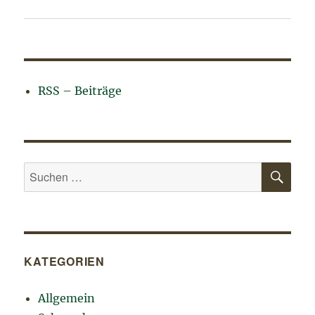
RSS – Beiträge
SU
Suchen
nach:
KATEGORIEN
Allgemein